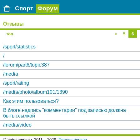
Спорт
Форум
Отзывы
топ
«
5
6
/sport/statistics
/
/forum/part6/topic387
/media
/sport/rating
/media/photo/album101/1390
Как этим пользоваться?
В блоге надпись "комментарии" под записью должна
быть ссылкой
/media/video
© betacompany,
2011 – 2026.
Полная версия